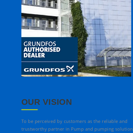
OUR VISION
To be perceived by customers as the reliable and
trustworthy partner in Pump and pumping solution