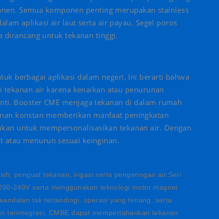
anen. Semua komponen penting merupakan stainless
lam aplikasi air laut serta air payau. Segel poros
a dirancang untuk tekanan tinggi.
k berbagai aplikasi dalam negeri. Ini berarti bahwa
si tekanan air karena kenaikan atau penurunan
enti. Booster CME menjaga tekanan di dalam rumah
anan konstan memberikan manfaat peningkatan
kan untuk mempersonalisasikan tekanan air. Dengan
t atau menurun sesuai keinginan.
h, penguat tekanan, irigasi serta pengeringan air.Seri
×200-240V serta menggunakan teknologi motor magnet
ndalan tak tertandingi, operasi yang tenang, serta
an terintegrasi, CMBE dapat mempertahankan tekanan